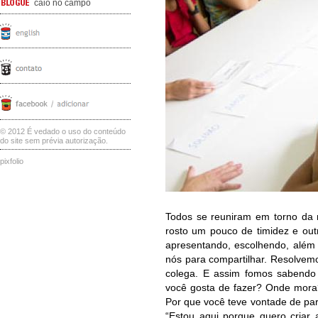
caio no campo
© 2012 É vedado o uso do conteúdo
do site sem prévia autorização.
pixfolio
Todos se reuniram em torno da 
rosto um pouco de timidez e ou
apresentando, escolhendo, além
nós para compartilhar. Resolve
colega. E assim fomos sabend
você gosta de fazer? Onde mora?
Por que você teve vontade de par
“Estou aqui porque quero criar