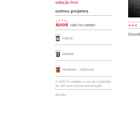
seleção livro
outros projetos
caio no campo
Deyvid
© 2012 É vedado o uso do conteúdo
do site sem prévia autorização.
pixfolio