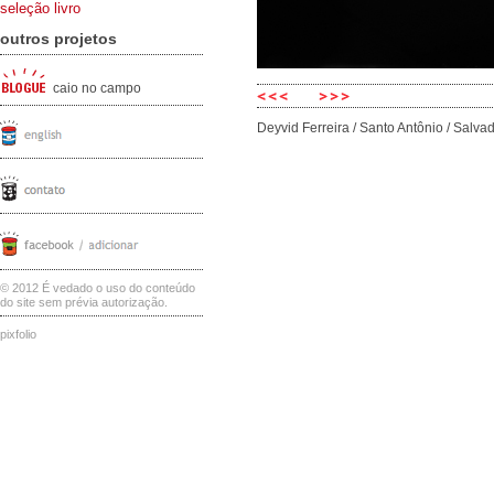
seleção livro
outros projetos
caio no campo
Deyvid Ferreira / Santo Antônio / Salva
© 2012 É vedado o uso do conteúdo
do site sem prévia autorização.
pixfolio