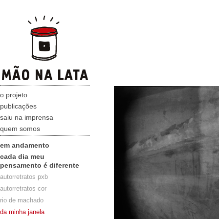
o projeto
publicações
saiu na imprensa
quem somos
em andamento
cada dia meu
pensamento é diferente
autorretratos pxb
autorretratos cor
rio de machado
da minha janela