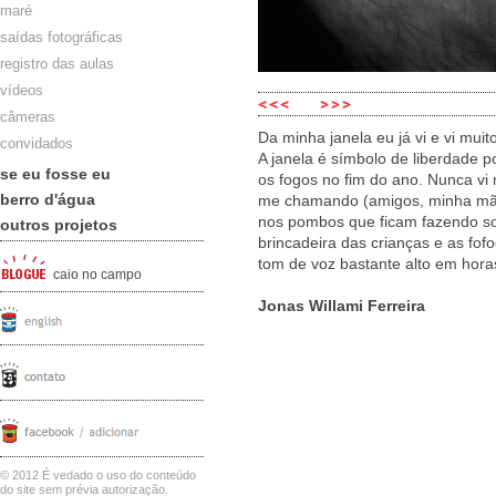
maré
saídas fotográficas
registro das aulas
vídeos
câmeras
Da minha janela eu já vi e vi mui
convidados
A janela é símbolo de liberdade p
se eu fosse eu
os fogos no fim do ano. Nunca vi
berro d'água
me chamando (amigos, minha mãe
nos pombos que ficam fazendo so
outros projetos
brincadeira das crianças e as fof
tom de voz bastante alto em hora
caio no campo
Jonas Willami Ferreira
© 2012 É vedado o uso do conteúdo
do site sem prévia autorização.