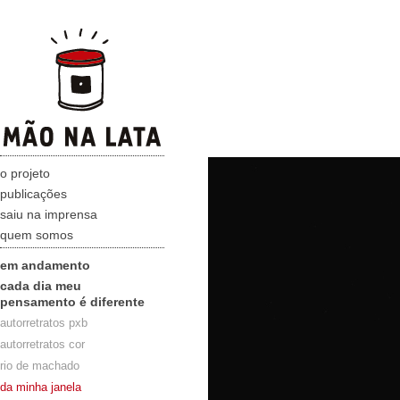
o projeto
publicações
saiu na imprensa
quem somos
em andamento
cada dia meu
pensamento é diferente
autorretratos pxb
autorretratos cor
rio de machado
da minha janela