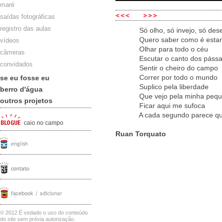
maré
saídas fotográficas
registro das aulas
Só olho, só invejo, só dese
Quero saber como é estar l
vídeos
Olhar para todo o céu
câmeras
Escutar o canto dos pássa
convidados
Sentir o cheiro do campo
Correr por todo o mundo
se eu fosse eu
Suplico pela liberdade
berro d'água
Que vejo pela minha pequen
outros projetos
Ficar aqui me sufoca
A cada segundo parece que e
caio no campo
Ruan Torquato
© 2012 É vedado o uso do conteúdo
do site sem prévia autorização.