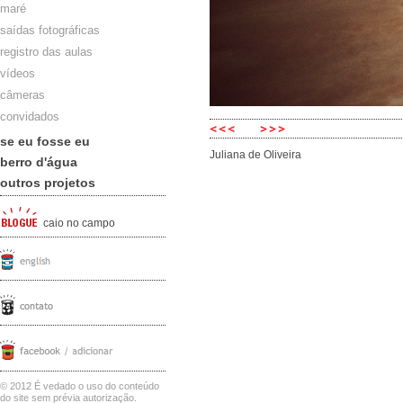
maré
saídas fotográficas
registro das aulas
vídeos
câmeras
convidados
se eu fosse eu
Juliana de Oliveira
berro d'água
outros projetos
caio no campo
© 2012 É vedado o uso do conteúdo
do site sem prévia autorização.