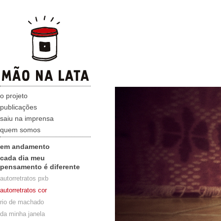
o projeto
publicações
saiu na imprensa
quem somos
em andamento
cada dia meu
pensamento é diferente
autorretratos pxb
autorretratos cor
rio de machado
da minha janela