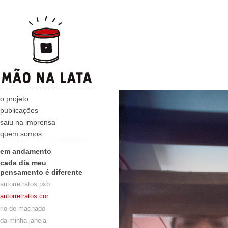
o projeto
publicações
saiu na imprensa
quem somos
em andamento
cada dia meu
pensamento é diferente
autorretratos pxb
autorretratos cor
rio de machado
da minha janela