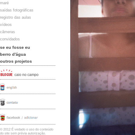
maré
saídas fotográficas
registro das aulas
vídeos
câmeras
convidados
se eu fosse eu
berro d'água
outros projetos
caio no campo
© 2012 É vedado o uso do conteúdo
do site sem prévia autorização.