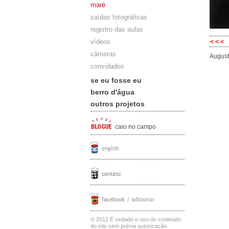
maré
saídas fotográficas
registro das aulas
vídeos
câmeras
August
convidados
se eu fosse eu
berro d'água
outros projetos
caio no campo
© 2012 É vedado o uso do conteúdo
do site sem prévia autorização.