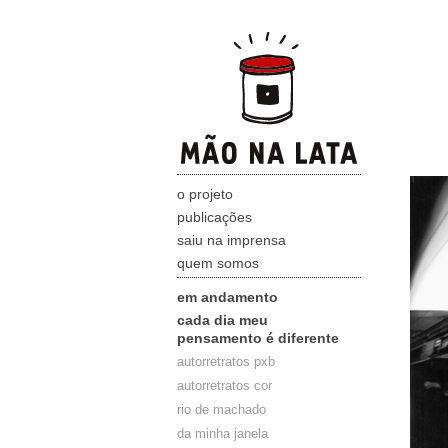
o projeto
publicações
saiu na imprensa
quem somos
em andamento
cada dia meu
pensamento é diferente
autorretratos pxb
autorretratos cor
rio de machado
da minha janela