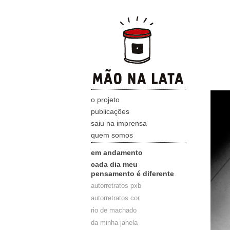
o projeto
publicações
saiu na imprensa
quem somos
em andamento
cada dia meu
pensamento é diferente
autorretratos pxb
autorretratos cor
rio de machado
da minha janela