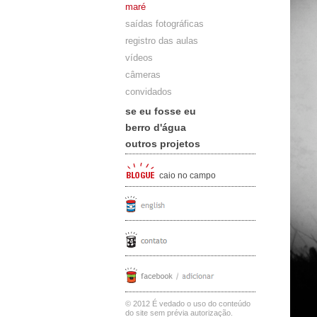
maré
saídas fotográficas
registro das aulas
vídeos
câmeras
convidados
se eu fosse eu
berro d'água
outros projetos
caio no campo
© 2012 É vedado o uso do conteúdo
do site sem prévia autorização.