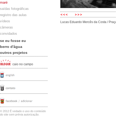
maré
saídas fotográficas
registro das aulas
vídeos
Lucas Eduardo Mercês da Costa / Praç
câmeras
convidados
se eu fosse eu
berro d'água
outros projetos
caio no campo
© 2012 É vedado o uso do conteúdo
do site sem prévia autorização.