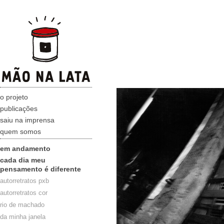
o projeto
publicações
saiu na imprensa
quem somos
em andamento
cada dia meu
pensamento é diferente
autorretratos pxb
autorretratos cor
rio de machado
da minha janela