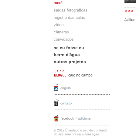
maré
saídas fotográficas
registro das aulas
Jailto
vídeos
câmeras
convidados
se eu fosse eu
berro d'água
outros projetos
caio no campo
© 2012 É vedado o uso do conteúdo
do site sem prévia autorização.