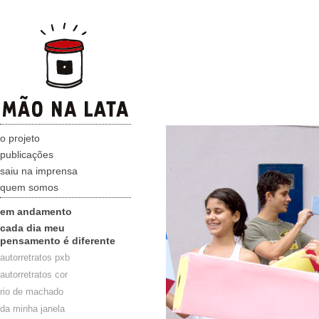
o projeto
publicações
saiu na imprensa
quem somos
em andamento
cada dia meu
pensamento é diferente
autorretratos pxb
autorretratos cor
rio de machado
da minha janela