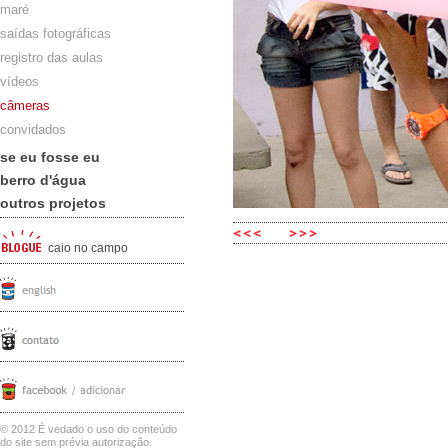
maré
saídas fotográficas
registro das aulas
vídeos
câmeras
convidados
se eu fosse eu
berro d'água
outros projetos
caio no campo
© 2012 É vedado o uso do conteúdo
do site sem prévia autorização.