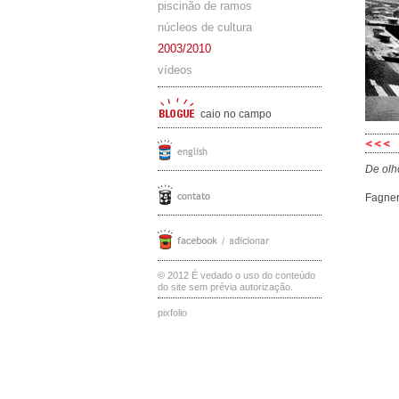
piscinão de ramos
núcleos de cultura
2003/2010
vídeos
caio no campo
De olh
Fagner
© 2012 É vedado o uso do conteúdo
do site sem prévia autorização.
pixfolio