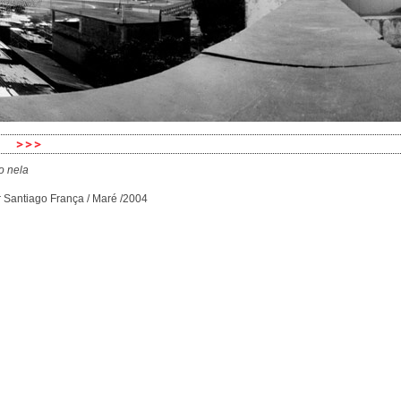
o nela
 Santiago França / Maré /2004