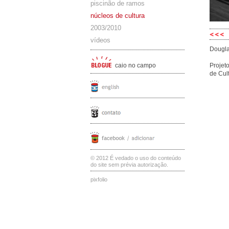
piscinão de ramos
núcleos de cultura
2003/2010
vídeos
Dougla
caio no campo
Projet
de Cul
© 2012 É vedado o uso do conteúdo
do site sem prévia autorização.
pixfolio