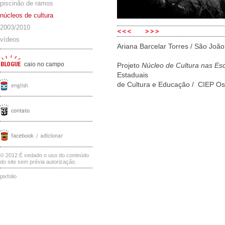
piscinão de ramos
núcleos de cultura
2003/2010
vídeos
Ariana Barcelar Torres / São João
caio no campo
Projeto
Núcleo de Cultura nas Es
Estaduais
de Cultura e Educação / CIEP O
© 2012 É vedado o uso do conteúdo
do site sem prévia autorização.
pixfolio