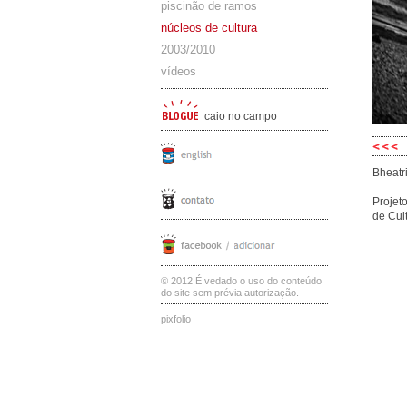
piscinão de ramos
núcleos de cultura
2003/2010
vídeos
caio no campo
Bheatr
Projet
de Cul
© 2012 É vedado o uso do conteúdo
do site sem prévia autorização.
pixfolio