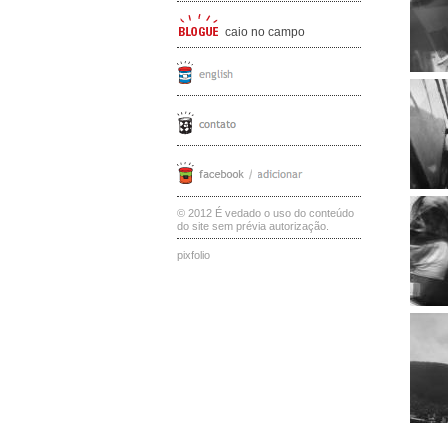
caio no campo
© 2012 É vedado o uso do conteúdo
do site sem prévia autorização.
pixfolio