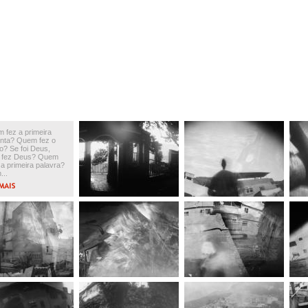
 fez a primeira
nta? Quem fez o
? Se foi Deus,
 fez Deus? Quem
 a primeira palavra?
..