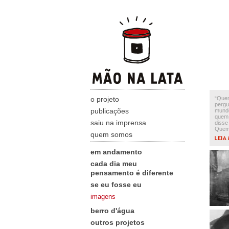
o projeto
“Quem
pergu
publicações
mundo
quem
saiu na imprensa
disse
Quem.
quem somos
em andamento
cada dia meu
pensamento é diferente
se eu fosse eu
imagens
berro d'água
outros projetos