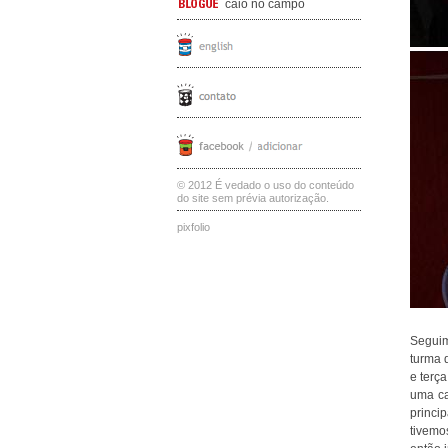
caio no campo
© 2012 É vedado o uso do conteúdo
do site sem prévia autorização.
pixfolio
Seguim
turma 
e terç
uma ca
princi
tivemo