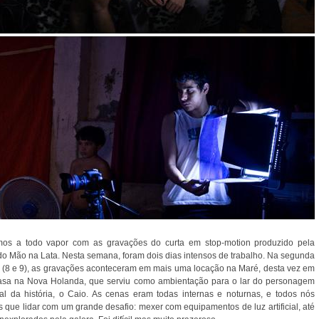
os a todo vapor com as gravações do curta em stop-motion produzido pela
do Mão na Lata. Nesta semana, foram dois dias intensos de trabalho. Na segunda
a (8 e 9), as gravações aconteceram em mais uma locação na Maré, desta vez em
sa na Nova Holanda, que serviu como ambientação para o lar do personagem
pal da história, o Caio. As cenas eram todas internas e noturnas, e todos nós
s que lidar com um grande desafio: mexer com equipamentos de luz artificial, até